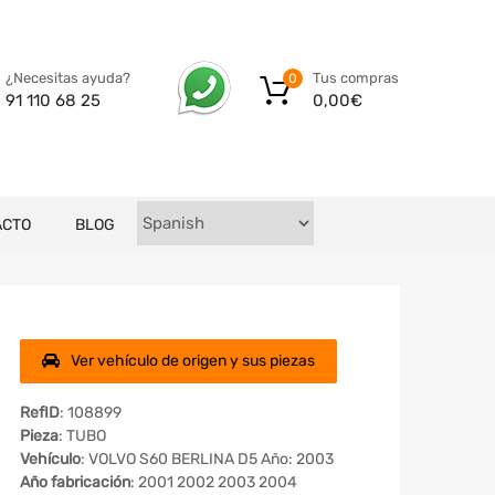
Tus compras
¿Necesitas ayuda?
0
0,00
€
91 110 68 25
ACTO
BLOG
Ver vehículo de origen y sus piezas
RefID
: 108899
Pieza
: TUBO
Vehículo
: VOLVO S60 BERLINA D5 Año: 2003
Año fabricación
: 2001 2002 2003 2004