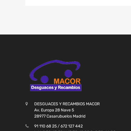
DESGUACES Y RECAMBIOS MACOR
Av. Europa 28 Nave 5
28977 Casarubuelos Madrid
91 110 68 25 / 672 127 442