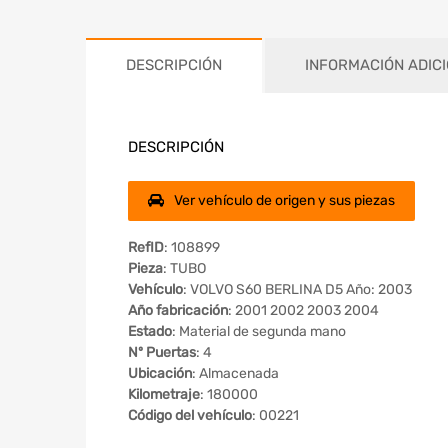
DESCRIPCIÓN
INFORMACIÓN ADIC
DESCRIPCIÓN
Ver vehículo de origen y sus piezas
RefID
: 108899
Pieza
: TUBO
Vehículo
: VOLVO S60 BERLINA D5 Año: 2003
Año fabricación
: 2001 2002 2003 2004
Estado
: Material de segunda mano
Nº Puertas
: 4
Ubicación
: Almacenada
Kilometraje
: 180000
Código del vehículo
: 00221