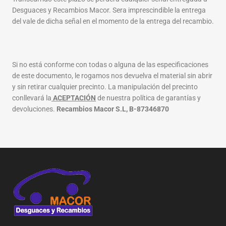
Desguaces y Recambios Macor. Sera imprescindible la entrega
del vale de dicha señal en el momento de la entrega del recambio.
Si no está conforme con todas o alguna de las especificaciones
de este documento, le rogamos nos devuelva el material sin abrir
y sin retirar cualquier precinto. La manipulación del precinto
conllevará la
ACEPTACIÓN
de nuestra política de garantías y
devoluciones.
Recambios Macor S.L, B-87346870