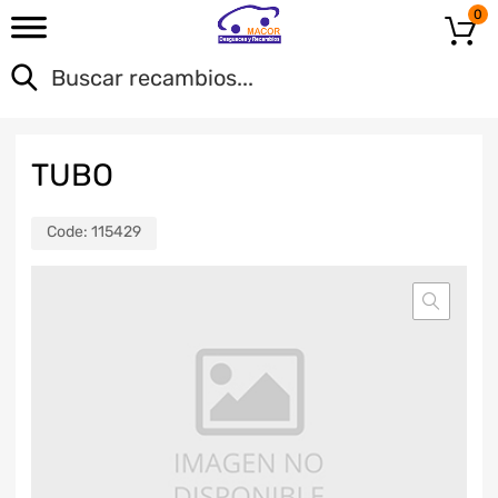
0
TUBO
Code:
115429