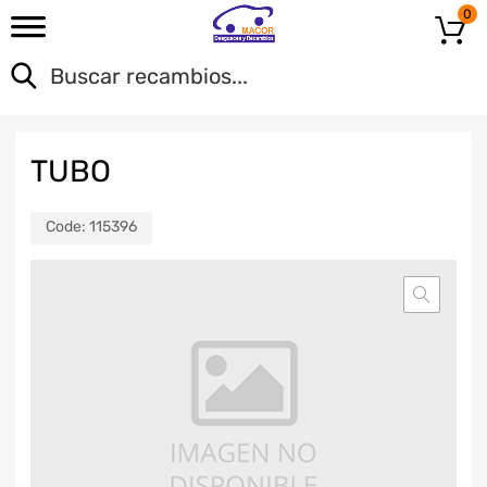
0
TUBO
Code:
115396