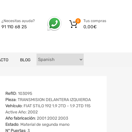
Tus compras
¿Necesitas ayuda?
0
0,00
€
91 110 68 25
ACTO
BLOG
RefID
: 103095
Pieza
: TRANSMISION DELANTERA IZQUIERDA
Vehículo
: FIAT STILO 192 1.9 JTD - 1.9 JTD 115
Active Año: 2002
Año fabricación
: 2001 2002 2003
Estado
: Material de segunda mano
Nº Puertas
: 3