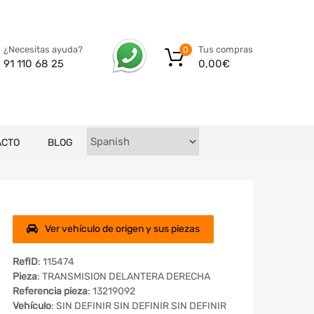
Tus compras
¿Necesitas ayuda?
0
0,00
€
91 110 68 25
ACTO
BLOG
Ver vehículo de origen y sus piezas
RefID
: 115474
Pieza
: TRANSMISION DELANTERA DERECHA
Referencia pieza
: 13219092
Vehículo
: SIN DEFINIR SIN DEFINIR SIN DEFINIR