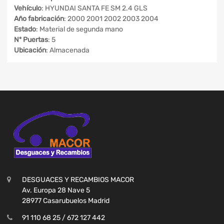
Vehículo
: HYUNDAI SANTA FE SM 2.4 GLS
Año fabricación
: 2000 2001 2002 2003 2004
Estado
: Material de segunda mano
Nº Puertas
: 5
Ubicación
: Almacenada
DESGUACES Y RECAMBIOS MACOR
Av. Europa 28 Nave 5
28977 Casarubuelos Madrid
91 110 68 25 / 672 127 442