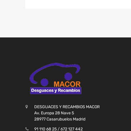
DESGUACES Y RECAMBIOS MACOR
Av. Europa 28 Nave 5
28977 Casarubuelos Madrid
91 110 68 25 / 672 127 442