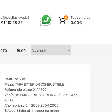
Tus compras
¿Necesitas ayuda?
0
0,00
€
91 110 68 25
ACTO
BLOG
RefID
: 91300
Pieza
: TAPA EXTERIOR COMBUSTIBLE
Referencia pieza
: 2122599
Vehículo
: BMW SERIE 5 BERLINA E60 530i Año:
2003
Año fabricación
: 2003 2004 2005
Estado
: Material de segunda mano