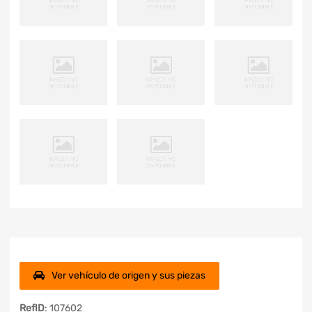
Ver vehículo de origen y sus piezas
RefID
: 107602