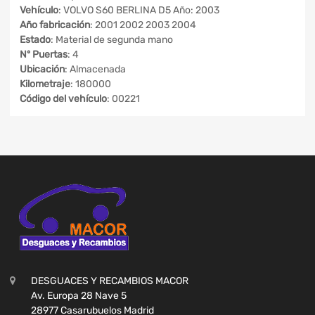
Vehículo
: VOLVO S60 BERLINA D5 Año: 2003
Año fabricación
: 2001 2002 2003 2004
Estado
: Material de segunda mano
Nº Puertas
: 4
Ubicación
: Almacenada
Kilometraje
: 180000
Código del vehículo
: 00221
DESGUACES Y RECAMBIOS MACOR
Av. Europa 28 Nave 5
28977 Casarubuelos Madrid