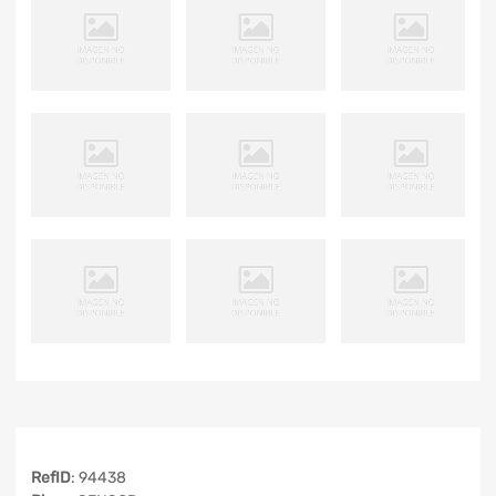
RefID
: 94438