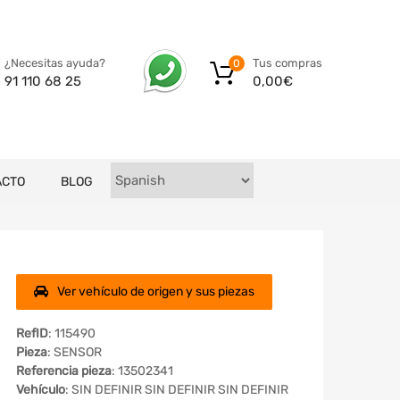
Tus compras
¿Necesitas ayuda?
0
0,00
€
91 110 68 25
ACTO
BLOG
Ver vehículo de origen y sus piezas
RefID
: 115490
Pieza
: SENSOR
Referencia pieza
: 13502341
Vehículo
: SIN DEFINIR SIN DEFINIR SIN DEFINIR