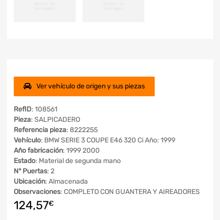
Ver vehículo de origen y sus piezas
RefID
: 108561
Pieza
: SALPICADERO
Referencia pieza
: 8222255
Vehículo
: BMW SERIE 3 COUPE E46 320 Ci Año: 1999
Año fabricación
: 1999 2000
Estado
: Material de segunda mano
Nº Puertas
: 2
Ubicación
: Almacenada
Observaciones
: COMPLETO CON GUANTERA Y AIREADORES
124,57
€