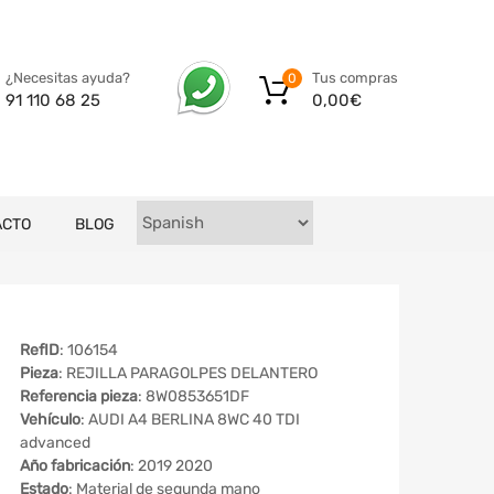
Tus compras
¿Necesitas ayuda?
0
0,00
€
91 110 68 25
ACTO
BLOG
RefID
: 106154
Pieza
: REJILLA PARAGOLPES DELANTERO
Referencia pieza
: 8W0853651DF
Vehículo
: AUDI A4 BERLINA 8WC 40 TDI
advanced
Año fabricación
: 2019 2020
Estado
: Material de segunda mano