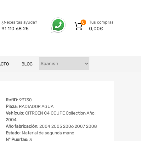
Tus compras
¿Necesitas ayuda?
0
0,00
€
91 110 68 25
ACTO
BLOG
RefID
: 93730
Pieza
: RADIADOR AGUA
Vehículo
: CITROEN C4 COUPE Collection Año:
2004
Año fabricación
: 2004 2005 2006 2007 2008
Estado
: Material de segunda mano
Nº Puertas
: 3