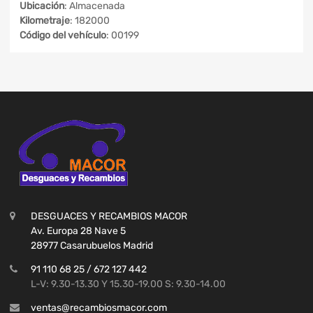
Ubicación
: Almacenada
Kilometraje
: 182000
Código del vehículo
: 00199
DESGUACES Y RECAMBIOS MACOR
Av. Europa 28 Nave 5
28977 Casarubuelos Madrid
91 110 68 25 / 672 127 442
L-V: 9.30-13.30 Y 15.30-19.00 S: 9.30-14.00
ventas@recambiosmacor.com