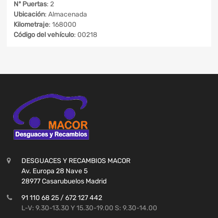
Nº Puertas
: 2
Ubicación
: Almacenada
Kilometraje
: 168000
Código del vehículo
: 00218
DESGUACES Y RECAMBIOS MACOR
Av. Europa 28 Nave 5
28977 Casarubuelos Madrid
91 110 68 25 / 672 127 442
L-V: 9.30-13.30 Y 15.30-19.00 S: 9.30-14.00