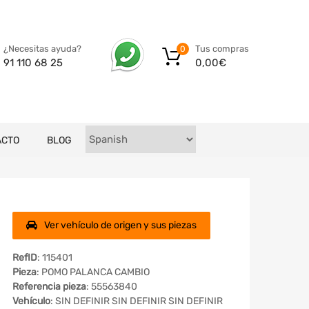
Tus compras
¿Necesitas ayuda?
0
0,00
€
91 110 68 25
ACTO
BLOG
Ver vehículo de origen y sus piezas
RefID
: 115401
Pieza
: POMO PALANCA CAMBIO
Referencia pieza
: 55563840
Vehículo
: SIN DEFINIR SIN DEFINIR SIN DEFINIR