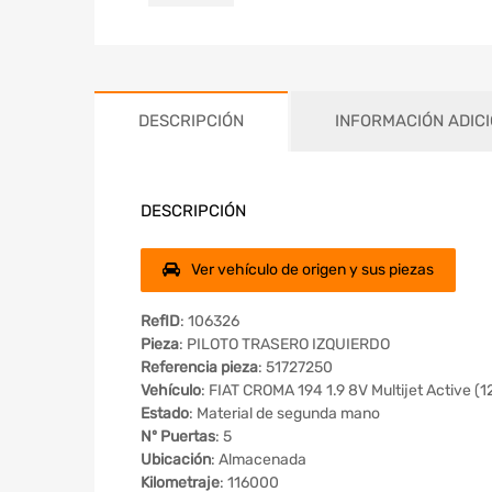
DESCRIPCIÓN
INFORMACIÓN ADIC
DESCRIPCIÓN
Ver vehículo de origen y sus piezas
RefID
: 106326
Pieza
: PILOTO TRASERO IZQUIERDO
Referencia pieza
: 51727250
Vehículo
: FIAT CROMA 194 1.9 8V Multijet Active (
Estado
: Material de segunda mano
Nº Puertas
: 5
Ubicación
: Almacenada
Kilometraje
: 116000