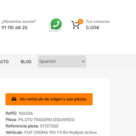
Tus compras
¿Necesitas ayuda?
0
0,00
€
91 110 68 25
ACTO
BLOG
Ver vehículo de origen y sus piezas
RefID
: 106326
Pieza
: PILOTO TRASERO IZQUIERDO
Referencia pieza
: 51727250
Vehículo
: FIAT CROMA 194 1.9 8V Multijet Active