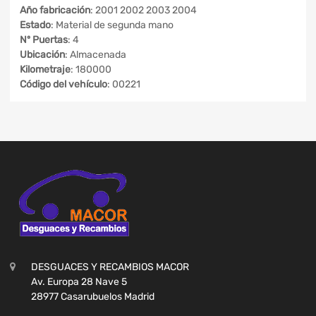
Año fabricación
: 2001 2002 2003 2004
Estado
: Material de segunda mano
Nº Puertas
: 4
Ubicación
: Almacenada
Kilometraje
: 180000
Código del vehículo
: 00221
DESGUACES Y RECAMBIOS MACOR
Av. Europa 28 Nave 5
28977 Casarubuelos Madrid