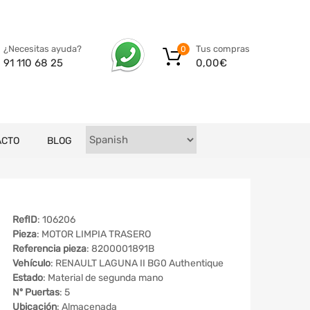
Tus compras
¿Necesitas ayuda?
0
0,00
€
91 110 68 25
ACTO
BLOG
RefID
: 106206
Pieza
: MOTOR LIMPIA TRASERO
Referencia pieza
: 8200001891B
Vehículo
: RENAULT LAGUNA II BG0 Authentique
Estado
: Material de segunda mano
Nº Puertas
: 5
Ubicación
: Almacenada