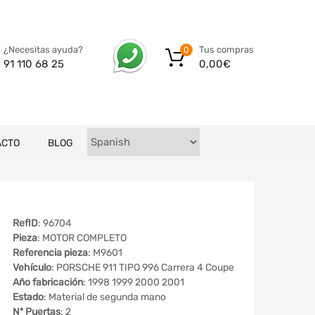
Tus compras
¿Necesitas ayuda?
0
0,00
€
91 110 68 25
ACTO
BLOG
RefID
: 96704
Pieza
: MOTOR COMPLETO
Referencia pieza
: M9601
Vehículo
: PORSCHE 911 TIPO 996 Carrera 4 Coupe
Año fabricación
: 1998 1999 2000 2001
Estado
: Material de segunda mano
Nº Puertas
: 2