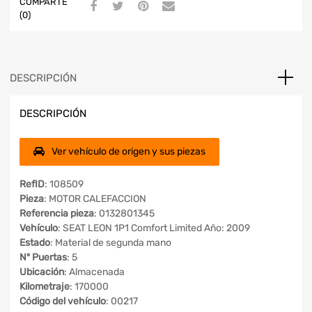
COMPARTE
(0)
DESCRIPCIÓN
DESCRIPCIÓN
Ver vehículo de origen y sus piezas
RefID
: 108509
Pieza
: MOTOR CALEFACCION
Referencia pieza
: 0132801345
Vehículo
: SEAT LEON 1P1 Comfort Limited Año: 2009
Estado
: Material de segunda mano
Nº Puertas
: 5
Ubicación
: Almacenada
Kilometraje
: 170000
Código del vehículo
: 00217