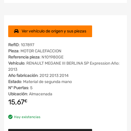
Ver vehículo de origen y sus piezas
RefID
: 107897
Pieza
: MOTOR CALEFACCION
Referencia pieza
: N101980GE
Vehículo
: RENAULT MEGANE III BERLINA 5P Expression Año:
2013
Año fabricación
: 2012 2013 2014
Estado
: Material de segunda mano
Nº Puertas
: 5
Ubicación
: Almacenada
15,67
€
Hay existencias