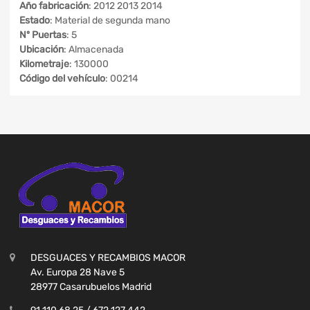
Año fabricación
: 2012 2013 2014
Estado
: Material de segunda mano
Nº Puertas
: 5
Ubicación
: Almacenada
Kilometraje
: 130000
Código del vehículo
: 00214
DESGUACES Y RECAMBIOS MACOR
Av. Europa 28 Nave 5
28977 Casarubuelos Madrid