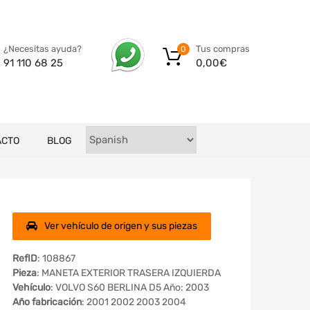
Tus compras
¿Necesitas ayuda?
0
0,00
€
91 110 68 25
ACTO
BLOG
Ver vehículo de origen y sus piezas
RefID
: 108867
Pieza
: MANETA EXTERIOR TRASERA IZQUIERDA
Vehículo
: VOLVO S60 BERLINA D5 Año: 2003
Año fabricación
: 2001 2002 2003 2004