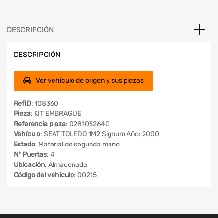
DESCRIPCIÓN
DESCRIPCIÓN
Ver vehículo de origen y sus piezas
RefID
: 108360
Pieza
: KIT EMBRAGUE
Referencia pieza
: 028105264G
Vehículo
: SEAT TOLEDO 1M2 Signum Año: 2000
Estado
: Material de segunda mano
Nº Puertas
: 4
Ubicación
: Almacenada
Código del vehículo
: 00215