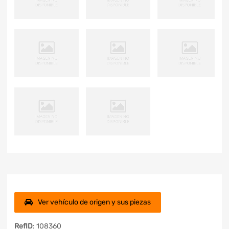
Ver vehículo de origen y sus piezas
RefID
: 108360