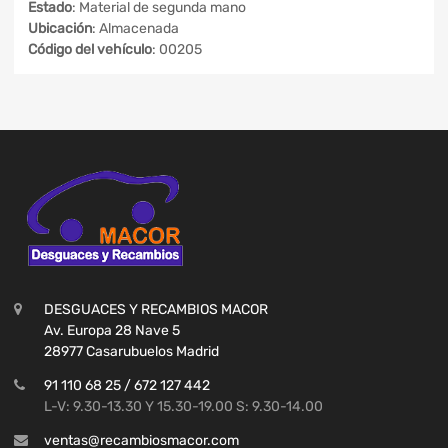
Estado
: Material de segunda mano
Ubicación
: Almacenada
Código del vehículo
: 00205
DESGUACES Y RECAMBIOS MACOR
Av. Europa 28 Nave 5
28977 Casarubuelos Madrid
91 110 68 25 / 672 127 442
L-V: 9.30-13.30 Y 15.30-19.00 S: 9.30-14.00
ventas@recambiosmacor.com