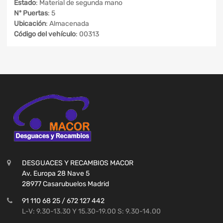
Estado
: Material de segunda mano
Nº Puertas
: 5
Ubicación
: Almacenada
Código del vehículo
: 00313
DESGUACES Y RECAMBIOS MACOR
Av. Europa 28 Nave 5
28977 Casarubuelos Madrid
91 110 68 25 / 672 127 442
L-V: 9.30-13.30 Y 15.30-19.00 S: 9.30-14.00