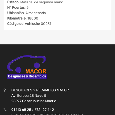
Estado
: Material de segunda mano
Nº Puertas
: 5
Ubicación
: Almacenada
Kilometraje
: 18000
Código del vehículo
: 00231
DESGUACES Y RECAMBIOS MACOR
Av. Europa 28 Nave 5
28977 Casarubuelos Madrid
91 110 68 25 / 672 127 442