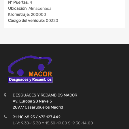
Nº Puertas
: 4
Ubicación
: Almacenada
Kilometraje
: 200000
Código del vehículo
: 00320
DESGUACES Y RECAMBIOS MACOR
Av. Europa 28 Nave 5
28977 Casarubuelos Madrid
91 110 68 25 / 672 127 442
L-V: 9.30-13.30 Y 15.30-19.00 S: 9.30-14.00