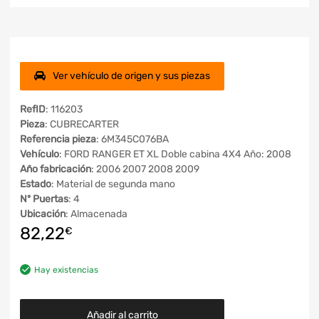
Ver vehículo de origen y sus piezas
RefID
: 116203
Pieza
: CUBRECARTER
Referencia pieza
: 6M345C076BA
Vehículo
: FORD RANGER ET XL Doble cabina 4X4 Año: 2008
Año fabricación
: 2006 2007 2008 2009
Estado
: Material de segunda mano
Nº Puertas
: 4
Ubicación
: Almacenada
82,22
€
Hay existencias
Añadir al carrito