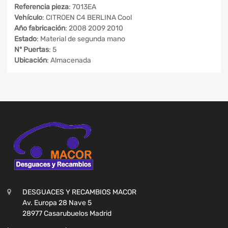
Referencia pieza
: 7013EA
Vehículo
: CITROEN C4 BERLINA Cool
Año fabricación
: 2008 2009 2010
Estado
: Material de segunda mano
Nº Puertas
: 5
Ubicación
: Almacenada
DESGUACES Y RECAMBIOS MACOR
Av. Europa 28 Nave 5
28977 Casarubuelos Madrid