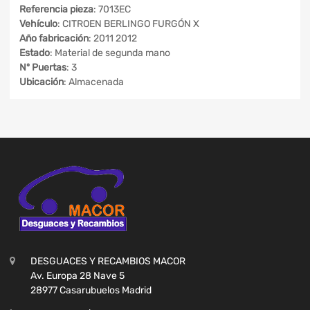
Referencia pieza
: 7013EC
Vehículo
: CITROEN BERLINGO FURGÓN X
Año fabricación
: 2011 2012
Estado
: Material de segunda mano
Nº Puertas
: 3
Ubicación
: Almacenada
DESGUACES Y RECAMBIOS MACOR
Av. Europa 28 Nave 5
28977 Casarubuelos Madrid