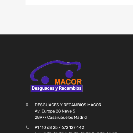
DESGUACES Y RECAMBIOS MACOR
Av. Europa 28 Nave 5
28977 Casarubuelos Madrid
91 110 68 25 / 672 127 442