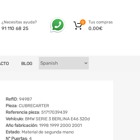
Tus compras
¿Necesitas ayuda?
0
0,00
€
91 110 68 25
ACTO
BLOG
RefID
: 94987
Pieza
: CUBRECARTER
Referencia pieza
: 51717039439
Vehículo
: BMW SERIE 3 BERLINA E46 320d
Año fabricación
: 1998 1999 2000 2001
Estado
: Material de segunda mano
Nº Puertas
: 4