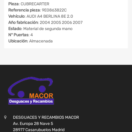
Pieza
: CUBRECARTER
Referencia pieza
: 9E0863822C
Vehículo
: AUDI A4 BERLINA 8E 2.0
Año fabricación
: 2004 2005 2006 2007
Estado
: Material de segunda mano
Nº Puertas
: 4
Ubicación
: Almacenada
DESGUACES Y RECAMBIOS MACOR
Av. Europa 28 Nave 5
28977 Casarubuelos Madrid