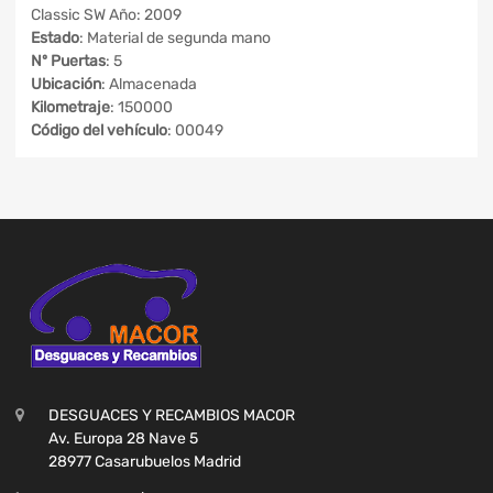
Classic SW Año: 2009
Estado
: Material de segunda mano
Nº Puertas
: 5
Ubicación
: Almacenada
Kilometraje
: 150000
Código del vehículo
: 00049
DESGUACES Y RECAMBIOS MACOR
Av. Europa 28 Nave 5
28977 Casarubuelos Madrid