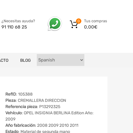
Tus compras
¿Necesitas ayuda?
0
0,00
€
91 110 68 25
ACTO
BLOG
RefID
: 105388
Pieza
: CREMALLERA DIRECCION
Referencia pieza
: P13292325
Vehículo
: OPEL INSIGNIA BERLINA Edition Año:
2009
Año fabricación
: 2008 2009 2010 2011
Estado
: Material de segunda mano