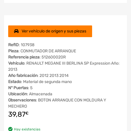
Ver vehículo de origen y sus piezas
RefID
: 107938
Pieza
: CONMUTADOR DE ARRANQUE
Referencia pieza
: 512600020R
Vehículo
: RENAULT MEGANE III BERLINA 5P Expression Año:
2013
Año fabricación
: 2012 2013 2014
Estado
: Material de segunda mano
Nº Puertas
: 5
Ubicación
: Almacenada
Observaciones
: BOTON ARRANQUE CON MOLDURA Y
MECHERO
39,87
€
Hay existencias