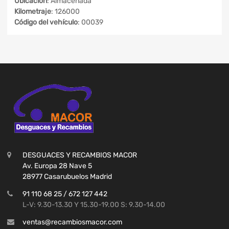
Ubicación
: Almacenada
Kilometraje
: 126000
Código del vehículo
: 00039
DESGUACES Y RECAMBIOS MACOR
Av. Europa 28 Nave 5
28977 Casarubuelos Madrid
91 110 68 25 / 672 127 442
L-V: 9.30-13.30 Y 15.30-19.00 S: 9.30-14.00
ventas@recambiosmacor.com