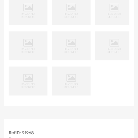
RefID
: 91968