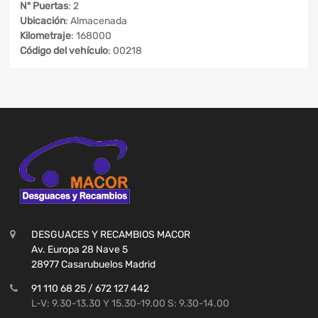
Nº Puertas
: 2
Ubicación
: Almacenada
Kilometraje
: 168000
Código del vehículo
: 00218
DESGUACES Y RECAMBIOS MACOR
Av. Europa 28 Nave 5
28977 Casarubuelos Madrid
91 110 68 25 / 672 127 442
L-V: 9.30-13.30 Y 15.30-19.00 S: 9.30-14.00