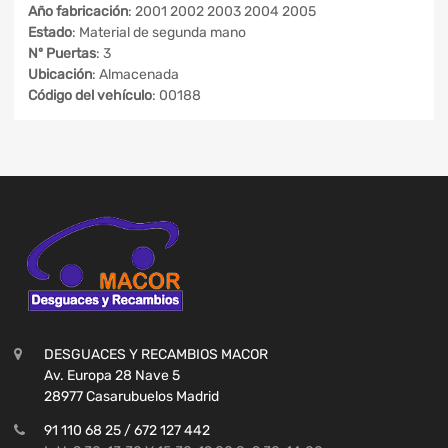
Año fabricación
: 2001 2002 2003 2004 2005
Estado
: Material de segunda mano
Nº Puertas
: 3
Ubicación
: Almacenada
Código del vehículo
: 00188
DESGUACES Y RECAMBIOS MACOR
Av. Europa 28 Nave 5
28977 Casarubuelos Madrid
91 110 68 25 / 672 127 442