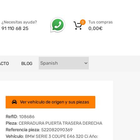
Tus compras
¿Necesitas ayuda?
0
0,00
€
91 110 68 25
ACTO
BLOG
Ver vehículo de origen y sus piezas
RefID
: 108686
Pieza
: CERRADURA PUERTA TRASERA DERECHA
Referencia pieza
: 522082090369
Vehículo
: BMW SERIE 3 COUPE E46 320 Ci Año: