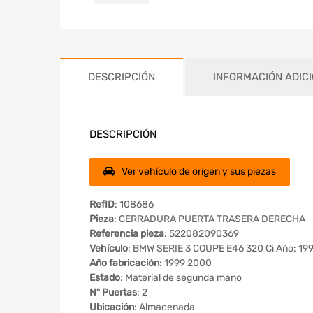
DESCRIPCIÓN
INFORMACIÓN ADIC
DESCRIPCIÓN
Ver vehículo de origen y sus piezas
RefID
: 108686
Pieza
: CERRADURA PUERTA TRASERA DERECHA
Referencia pieza
: 522082090369
Vehículo
: BMW SERIE 3 COUPE E46 320 Ci Año: 19
Año fabricación
: 1999 2000
Estado
: Material de segunda mano
Nº Puertas
: 2
Ubicación
: Almacenada