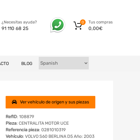
Tus compras
¿Necesitas ayuda?
0
0,00
€
91 110 68 25
ACTO
BLOG
Ver vehículo de origen y sus piezas
RefID
: 108879
Pieza
: CENTRALITA MOTOR UCE
Referencia pieza
: 0281010319
Vehículo
: VOLVO S60 BERLINA D5 Año: 2003