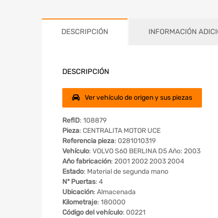
DESCRIPCIÓN
INFORMACIÓN ADIC
DESCRIPCIÓN
Ver vehículo de origen y sus piezas
RefID
: 108879
Pieza
: CENTRALITA MOTOR UCE
Referencia pieza
: 0281010319
Vehículo
: VOLVO S60 BERLINA D5 Año: 2003
Año fabricación
: 2001 2002 2003 2004
Estado
: Material de segunda mano
Nº Puertas
: 4
Ubicación
: Almacenada
Kilometraje
: 180000
Código del vehículo
: 00221