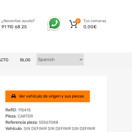
Tus compras
¿Necesitas ayuda?
0
0,00
€
91 110 68 25
ACTO
BLOG
Ver vehículo de origen y sus piezas
RefID
: 115415
Pieza
: CARTER
Referencia pieza
: 55567088
Vehículo
: SIN DEFINIR SIN DEFINIR SIN DEFINIR