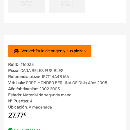
Ver vehículo de origen y sus piezas
RefID
: 116033
Pieza
: CAJA RELES FUSIBLES
Referencia pieza
: 1S7T14A481AA
Vehículo
: FORD MONDEO BERLINA GE Ghia Año: 2005
Año fabricación
: 2002 2003
Estado
: Material de segunda mano
Nº Puertas
: 4
Ubicación
: Almacenada
27,77
€