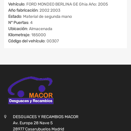
Vehículo
: FORD MONDEO BERLINA GE Ghia Año: 2005
Año fabricación
: 2002 2003
Estado
: Material de segunda mano
Nº Puertas
: 4
Ubicación
: Almacenada
Kilometraje
: 185000
Código del vehículo
: 00307
DESGUACES Y RECAMBIOS MACOR
Av. Europa 28 Nave 5
28977 Casarubuelos Madrid