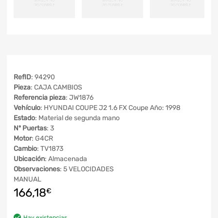
RefID
: 94290
Pieza
: CAJA CAMBIOS
Referencia pieza
: JW1876
Vehículo
: HYUNDAI COUPE J2 1.6 FX Coupe Año: 1998
Estado
: Material de segunda mano
Nº Puertas
: 3
Motor
: G4CR
Cambio
: TV1873
Ubicación
: Almacenada
Observaciones
: 5 VELOCIDADES
MANUAL
166,18
€
Hay existencias