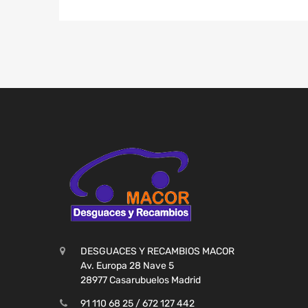
DESGUACES Y RECAMBIOS MACOR
Av. Europa 28 Nave 5
28977 Casarubuelos Madrid
91 110 68 25 / 672 127 442