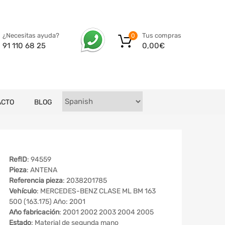
Tus compras
¿Necesitas ayuda?
0
0,00
€
91 110 68 25
ACTO
BLOG
RefID
: 94559
Pieza
: ANTENA
Referencia pieza
: 2038201785
Vehículo
: MERCEDES-BENZ CLASE ML BM 163
500 (163.175) Año: 2001
Año fabricación
: 2001 2002 2003 2004 2005
Estado
: Material de segunda mano