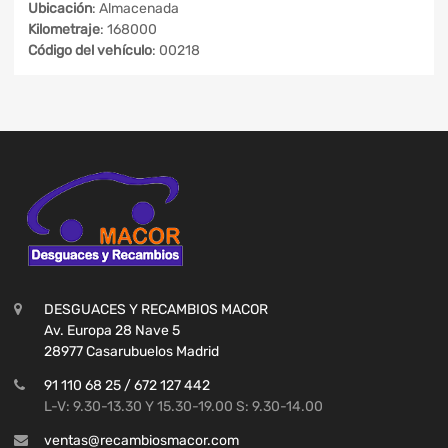
Ubicación
: Almacenada
Kilometraje
: 168000
Código del vehículo
: 00218
DESGUACES Y RECAMBIOS MACOR
Av. Europa 28 Nave 5
28977 Casarubuelos Madrid
91 110 68 25 / 672 127 442
L-V: 9.30-13.30 Y 15.30-19.00 S: 9.30-14.00
ventas@recambiosmacor.com