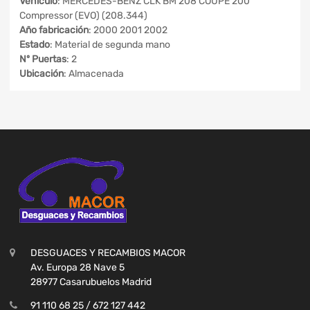
Vehículo
: MERCEDES-BENZ CLK BM 208 COUPE 200
Compressor (EVO) (208.344)
Año fabricación
: 2000 2001 2002
Estado
: Material de segunda mano
Nº Puertas
: 2
Ubicación
: Almacenada
DESGUACES Y RECAMBIOS MACOR
Av. Europa 28 Nave 5
28977 Casarubuelos Madrid
91 110 68 25 / 672 127 442