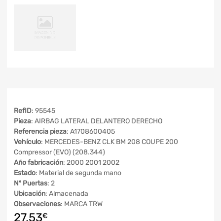
RefID
: 95545
Pieza
: AIRBAG LATERAL DELANTERO DERECHO
Referencia pieza
: A1708600405
Vehículo
: MERCEDES-BENZ CLK BM 208 COUPE 200
Compressor (EVO) (208.344)
Año fabricación
: 2000 2001 2002
Estado
: Material de segunda mano
Nº Puertas
: 2
Ubicación
: Almacenada
Observaciones
: MARCA TRW
27,53
€