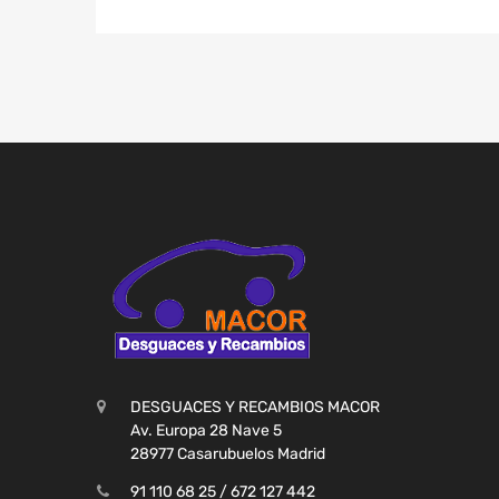
DESGUACES Y RECAMBIOS MACOR
Av. Europa 28 Nave 5
28977 Casarubuelos Madrid
91 110 68 25 / 672 127 442