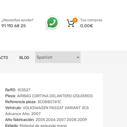
Tus compras
¿Necesitas ayuda?
0
0,00
€
91 110 68 25
ACTO
BLOG
RefID
: 103527
Pieza
: AIRBAG CORTINA DELANTERO IZQUIERDO
Referencia pieza
: 3C0880741C
Vehículo
: VOLKSWAGEN PASSAT VARIANT 3C5
Advance Año: 2007
Año fabricación
: 2005 2006 2007 2008 2009
Estado
: Material de segunda mano